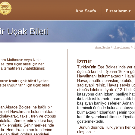
Ana Sayfa
Fırsatlarımız
 Uçak Bileti
Ana Sayfa
>
Uçuş Listesi
>
onra Mulhouse veya Izmir
Izmir
e Izmir uçak bileti için her
Türkiye’nin Ege Bölgesi’nde yer a
lternatifleri sunabildiğimizi
üçüncü kentidir. Şehrin 16 km 
Havalimanı bulunmaktadır. Hava
Havaş shuttle servisleri, otobüs, 
lhouse
Izmir uçak bileti
fiyatları
sağlayabilirsiniz. Havaş servis üc
 size uygun tarih için uçak bileti
otobüs biletinin fiyatı 7,12 TL’dir.
istasyonu olan İzban, banliyö ha
iki farklı istikamete taşımacılık h
başlayan banliyö seferleri Adnan
n Alsace Bölgesi’ne bağlı bir
terminali önünde bulunan istasy
irport Havalimanı bulunmaktadır.
bulmaktadır.İzban’dan şehrin topl
ralayarak, taksi, tren ve otobüs
kart” ile yararlanabilirsiniz.Fiyatl
0 dakika sürmektedir ve kişi başı
göstermektedir.
da fixlenmiştir. Şehir merkezinde
Bunun dışında Türkiye’nin her ke
dır. Hem Fransa’nın kentlerine
ulaşılabilir
’dan direk otobüs servisleri