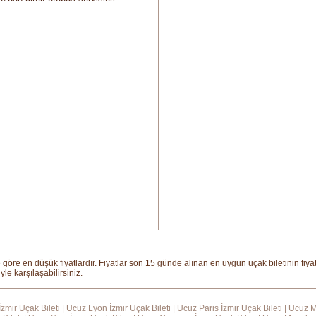
ine göre en düşük fiyatlardır. Fiyatlar son 15 günde alınan en uygun uçak biletinin fi
le karşılaşabilirsiniz.
zmir Uçak Bileti
|
Ucuz Lyon İzmir Uçak Bileti
|
Ucuz Paris İzmir Uçak Bileti
|
Ucuz M