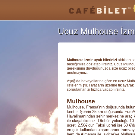
Ucuz Mulhouse İzmir
Mulhouse Izmir uçak biletinizi
aldıktan s
başlığımıza göz atabilirsiniz. Ucuz Mulhous
gereksinim duyduğunuzda size ucuz bilet a
unutmayınız.
Aşağıda havayollarına göre en ucuz Mu
listelenmiştir. Fiyatların üzerine tıklayarak
sorgulamanızı hızlıca yapabilirsiniz.
Mulhouse
Mulhouse, Fransa’nın doğusunda buluna
kenttir. Şehrin 25 km doğusunda EuroA
Havalimanından şehir merkezine araç ki
ile ulaşabilirsiniz. Otobüs yolculuğu 1
ücreti 2,50€’dur. Taksi ücreti ise 50 €’
en çok kullanılan ulaşım aracı tramvay
hem de Almanya ile İsviçre’ye Mulhouse