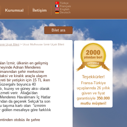
Türkçe
Français
English
Kurumsal
İletişim
Deutsch
Bilet ara
İzmir Uçak Bileti
> Ucuz Mulhouse İzmir Uçak Bileti
lan İzmir, ülkenin en gelişmiş
güneyinde Adnan Menderes
limanından şehir merkezine
taksi ve kiralık araçla ulaşım
Teşekkürler!
reti bir yetişkin için 15 TL iken
Fransa-Türkiye
Güzergahı boyunca 40
uçuşlarında 26 yıllık
ttı, kuzey ve güney aksı olarak
izmeti verir.
Aliağa’dan
güven ve fiyat
 Menderes Havalimanı İç Hatlar
garantisiyle
350.000
ondan da geçerek Selçuk’ta son
mutlu müşteri!
u taşıma kartı olan
“izmirim
ar gidilen mesafeye göre farklılık
ntinden otobüs ile şehre